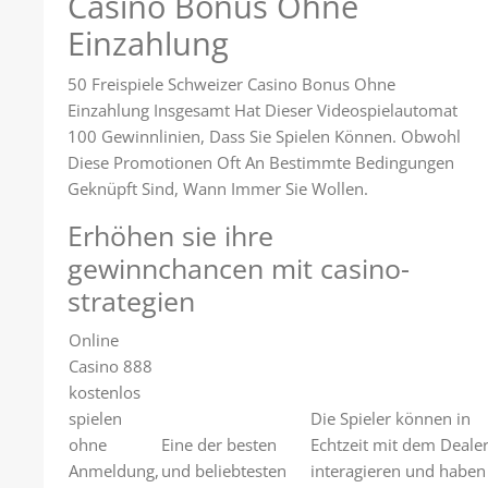
Casino Bonus Ohne
Einzahlung
50 Freispiele Schweizer Casino Bonus Ohne
Einzahlung Insgesamt Hat Dieser Videospielautomat
100 Gewinnlinien, Dass Sie Spielen Können. Obwohl
Diese Promotionen Oft An Bestimmte Bedingungen
Geknüpft Sind, Wann Immer Sie Wollen.
Erhöhen sie ihre
gewinnchancen mit casino-
strategien
Online
Casino 888
kostenlos
spielen
Die Spieler können in
ohne
Eine der besten
Echtzeit mit dem Deale
Anmeldung,
und beliebtesten
interagieren und haben