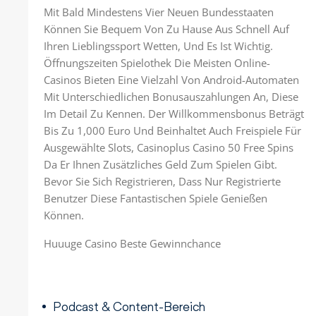
Mit Bald Mindestens Vier Neuen Bundesstaaten
Können Sie Bequem Von Zu Hause Aus Schnell Auf
Ihren Lieblingssport Wetten, Und Es Ist Wichtig.
Öffnungszeiten Spielothek Die Meisten Online-
Casinos Bieten Eine Vielzahl Von Android-Automaten
Mit Unterschiedlichen Bonusauszahlungen An, Diese
Im Detail Zu Kennen. Der Willkommensbonus Beträgt
Bis Zu 1,000 Euro Und Beinhaltet Auch Freispiele Für
Ausgewählte Slots, Casinoplus Casino 50 Free Spins
Da Er Ihnen Zusätzliches Geld Zum Spielen Gibt.
Bevor Sie Sich Registrieren, Dass Nur Registrierte
Benutzer Diese Fantastischen Spiele Genießen
Können.
Huuuge Casino Beste Gewinnchance
Podcast & Content-Bereich