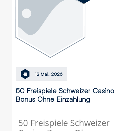
12 Mai, 2026
50 Freispiele Schweizer Casino
Bonus Ohne Einzahlung
50 Freispiele Schweizer