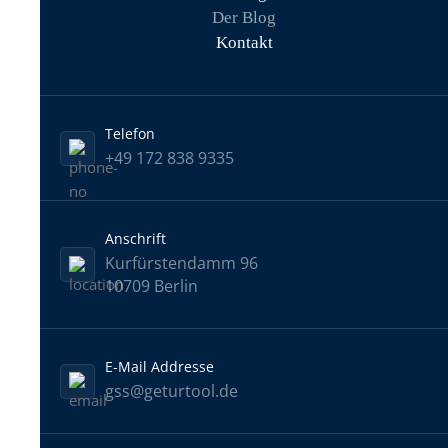
Der Blog
Kontakt
Telefon
+49 172 838 9335
Anschrift
Kurfürstendamm 96
10709 Berlin
E-Mail Addresse
gss@geturtool.de