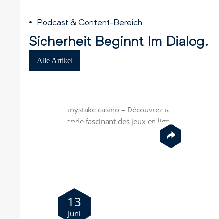
Podcast & Content-Bereich
Sicherheit Beginnt Im Dialog.
Alle Artikel
13
Juni