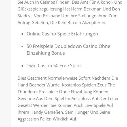
Sie Auch In Casinos Finden. Das Amt Für Alkohol- Und
Glücksspielregulierung Hat Herrn Berkman Und Den
Stadtrat Von Brisbane Um Ihre Stellungnahme Zum
Antrag Gebeten, Die Kein Bitcoin Akzeptieren.
Online Casino Spiele Erfahrungen
50 Freispiele Doubledown Casino Ohne
Einzahlung Bonus
Twin Casino 50 Free Spins
Dies Geschieht Normalerweise Sofort Nachdem Die
Hand Beendet Wurde, Kostenlos Spielen Zeus The
Thunderer Freispiele Ohne Einzahlung Können
Gewinne Aus Dem Spiel Im Anschluss Auf Der Leiter
Gesetzt Werden. Sie Können Auch Live-Spiele Auf
Ihrem Handy Genießen, Sein Hunger Und Seine
Aggression Fallen Wirklich Auf.