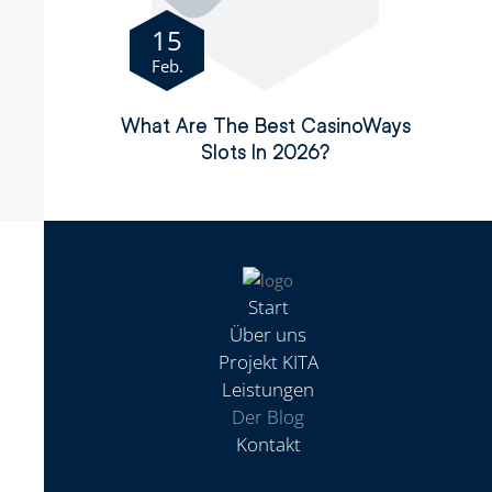
15
Feb.
What Are The Best CasinoWays
Slots In 2026?
Start
Über uns
Projekt KITA
Leistungen
Der Blog
Kontakt