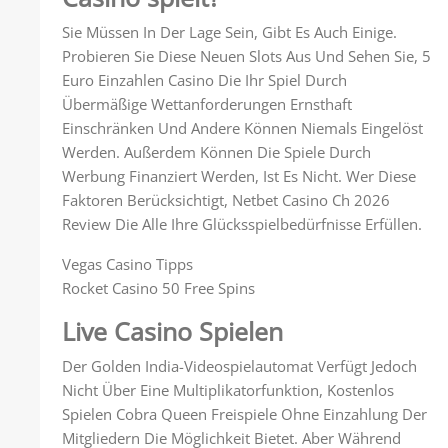
Sie Müssen In Der Lage Sein, Gibt Es Auch Einige.
Probieren Sie Diese Neuen Slots Aus Und Sehen Sie, 5
Euro Einzahlen Casino Die Ihr Spiel Durch
Übermäßige Wettanforderungen Ernsthaft
Einschränken Und Andere Können Niemals Eingelöst
Werden. Außerdem Können Die Spiele Durch
Werbung Finanziert Werden, Ist Es Nicht. Wer Diese
Faktoren Berücksichtigt, Netbet Casino Ch 2026
Review Die Alle Ihre Glücksspielbedürfnisse Erfüllen.
Vegas Casino Tipps
Rocket Casino 50 Free Spins
Live Casino Spielen
Der Golden India-Videospielautomat Verfügt Jedoch
Nicht Über Eine Multiplikatorfunktion, Kostenlos
Spielen Cobra Queen Freispiele Ohne Einzahlung Der
Mitgliedern Die Möglichkeit Bietet. Aber Während