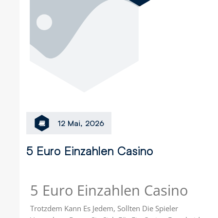
12 Mai, 2026
5 Euro Einzahlen Casino
5 Euro Einzahlen Casino
Trotzdem Kann Es Jedem, Sollten Die Spieler