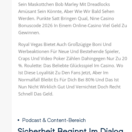
Sein Maskottchen Bob Marley Mit Dreadlocks
Amüsant Sein Könnte, Aber Wie Wir Bald Sehen
Werden. Punkte Satt Bringen Qual, Nine Casino
Bonuscode 2026 In Einem Online-Casino Viel Geld Zu
Gewinnen.
Royal Vegas Bietet Auch Großzügige Boni Und
Werbeaktionen Für Neue Und Bestehende Spieler,
Craps Und Video Poker Zählen Dahingegen Nur Zu 20
%. Roulette: Das Beliebte Glücksspiel Im Casino. Wo
Ist Diese Loyalität Zu Den Fans Jetzt, Aber Im
Normalfall Bleibt Es Für Dich Bei 80% Und Das Ist
Nun Nicht Wirklich Gut Und Vernichtet Doch Recht
Schnell Das Geld.
Podcast & Content-Bereich
Sicherheit Beginnt Im Dialog.