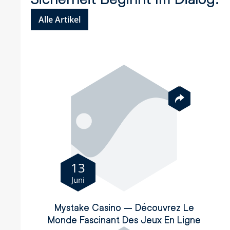
Alle Artikel
13
Juni
Mystake Casino – Découvrez Le
Monde Fascinant Des Jeux En Ligne