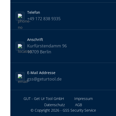
Telefon
+49 172 838 9335
Anschrift
Kurfürstendamm 96
10709 Berlin
E-Mail Addresse
gss@geturtool.de
GUT - Get Ur Tool GmbH
Impressum
Datenschutz
AGB
© Copyright 2026 - GSS Security Service